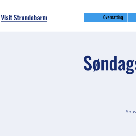
Visit Strandebarm
Overnatting
Søndag
Souv