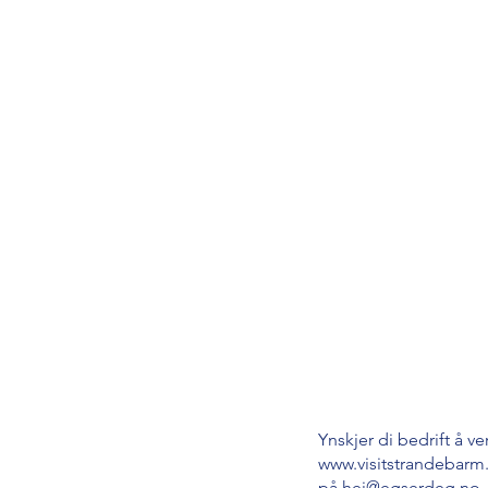
Ynskjer di bedrift å v
www.visitstrandebarm
på
hei@egserdeg.no