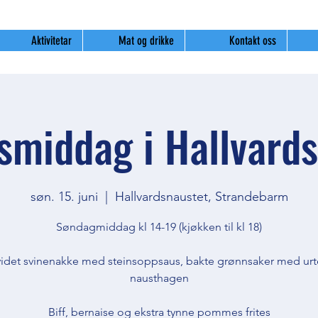
Aktivitetar
Mat og drikke
Kontakt oss
smiddag i Hallvards
søn. 15. juni
  |  
Hallvardsnaustet, Strandebarm
Søndagmiddag kl 14-19 (kjøkken til kl 18)
idet svinenakke med steinsoppsaus, bakte grønnsaker med urte
nausthagen
Biff, bernaise og ekstra tynne pommes frites