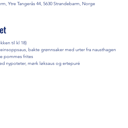
arm, Ytre Tangerås 44, 5630 Strandebarm, Norge
et
ken til kl 18)
einsoppsaus, bakte grønnsaker med urter fra nausthagen
nne pommes frites
d nypoteter, mørk løksaus og ertepuré