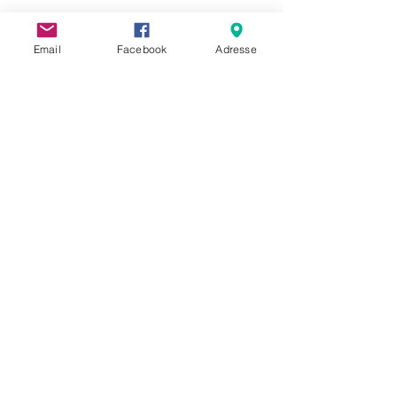
Email
Facebook
Adresse
Del dette arrangementet
Visit Strandebarm
info@visitstrandebarm.no
Ynskjer di bedrift å vera med på
www.visitstrandebarm.no
,ta kontakt på
hei@egserdeg.no
©2023 av Visit Strandebarm