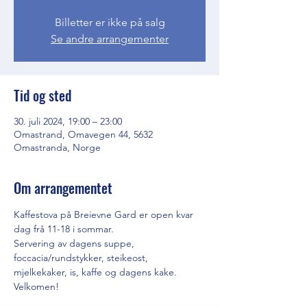
Billetter er ikke på salg
Se andre arrangementer
Tid og sted
30. juli 2024, 19:00 – 23:00
Omastrand, Omavegen 44, 5632
Omastranda, Norge
Om arrangementet
Kaffestova på Breievne Gard er open kvar 
dag frå 11-18 i sommar. 
Servering av dagens suppe, 
foccacia/rundstykker, steikeost, 
mjelkekaker, is, kaffe og dagens kake. 
Velkomen!