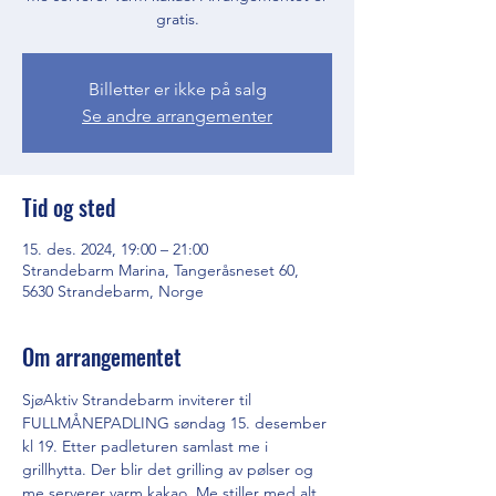
gratis.
Billetter er ikke på salg
Se andre arrangementer
Tid og sted
15. des. 2024, 19:00 – 21:00
Strandebarm Marina, Tangeråsneset 60,
5630 Strandebarm, Norge
Om arrangementet
SjøAktiv Strandebarm inviterer til 
FULLMÅNEPADLING søndag 15. desember 
kl 19. Etter padleturen samlast me i 
grillhytta. Der blir det grilling av pølser og 
me serverer varm kakao. Me stiller med alt 