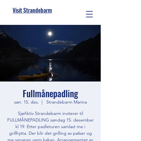
Visit Strandebarm
Fullmånepadling
søn. 15. des.
  |  
Strandebarm Marina
SjøAktiv Strandebarm inviterer til
FULLMÅNEPADLING søndag 15. desember
kl 19. Etter padleturen samlast me i
grillhytta. Der blir det grilling av pølser og
me serverer varm kakao. Arrangementet er