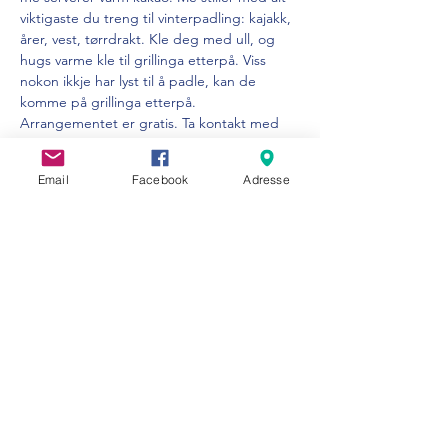
viktigaste du treng til vinterpadling: kajakk, 
årer, vest, tørrdrakt. Kle deg med ull, og 
hugs varme kle til grillinga etterpå. Viss 
nokon ikkje har lyst til å padle, kan de 
komme på grillinga etterpå. 
Arrangementet er gratis. Ta kontakt med 
oss viss du har spørsmål. Velkommen!
Email
Facebook
Adresse
Del dette arrangementet
Visit Strandebarm
info@visitstrandebarm.no