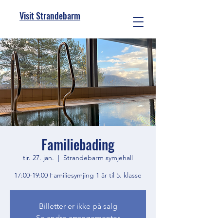
Visit Strandebarm
Familiebading
tir. 27. jan.
  |  
Strandebarm symjehall
17:00-19:00 Familiesymjing 1 år til 5. klasse
Billetter er ikke på salg
Se andre arrangementer