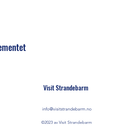
gementet
Visit Strandebarm
info@visitstrandebarm.no
©2023 av Visit Strandebarm