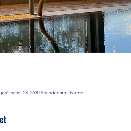
geråsneset 28, 5630 Strandebarm, Norge
et