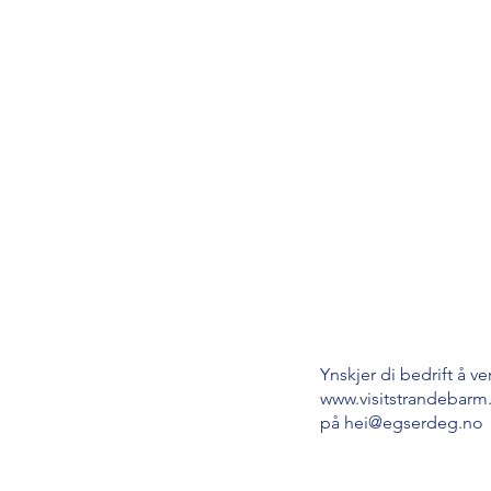
Ynskjer di bedrift å v
www.visitstrandebarm
på
hei@egserdeg.no