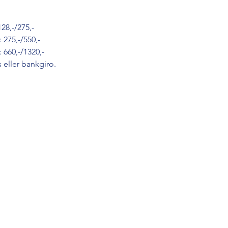
128,-/275,-
 275,-/550,-
: 660,-/1320,-
 eller bankgiro.