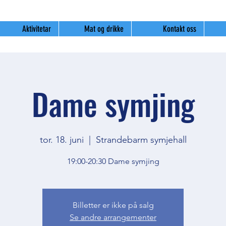
Aktivitetar
Mat og drikke
Kontakt oss
Dame symjing
tor. 18. juni
  |  
Strandebarm symjehall
Billetter er ikke på salg
Se andre arrangementer