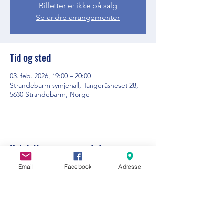
Billetter er ikke på salg
Se andre arrangementer
Tid og sted
03. feb. 2026, 19:00 – 20:00
Strandebarm symjehall, Tangeråsneset 28,
5630 Strandebarm, Norge
Del dette arrangementet
Email
Facebook
Adresse
Visit Strandebarm