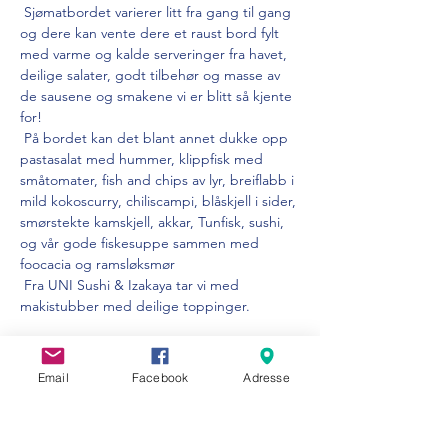
 Sjømatbordet varierer litt fra gang til gang 
og dere kan vente dere et raust bord fylt 
med varme og kalde serveringer fra havet, 
deilige salater, godt tilbehør og masse av 
de sausene og smakene vi er blitt så kjente 
for! 
 På bordet kan det blant annet dukke opp 
pastasalat med hummer, klippfisk med 
småtomater, fish and chips av lyr, breiflabb i 
mild kokoscurry, chiliscampi, blåskjell i sider, 
smørstekte kamskjell, akkar, Tunfisk, sushi, 
og vår gode fiskesuppe sammen med 
foocacia og ramsløksmør 
 Fra UNI Sushi & Izakaya tar vi med 
makistubber med deilige toppinger.  
Pris: kr 675 inkl. dessert
Barnefamilier er hjertelig velkommen!
Email
Facebook
Adresse
Vis mer