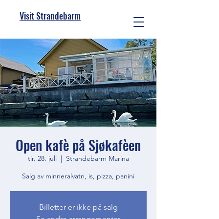
Visit Strandebarm
Open kafè på Sjøkafèen
tir. 28. juli
  |  
Strandebarm Marina
Salg av minneralvatn, is, pizza, panini
Billetter er ikke på salg
Se andre arrangementer