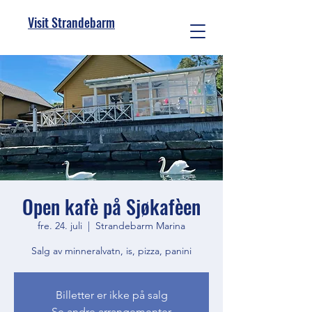
Visit Strandebarm
Open kafè på Sjøkafèen
fre. 24. juli
  |  
Strandebarm Marina
Salg av minneralvatn, is, pizza, panini
Billetter er ikke på salg
Se andre arrangementer