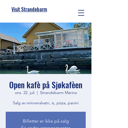
Visit Strandebarm
Open kafè på Sjøkafèen
ons. 22. juli
  |  
Strandebarm Marina
Salg av minneralvatn, is, pizza, panini
Billetter er ikke på salg
Se andre arrangementer