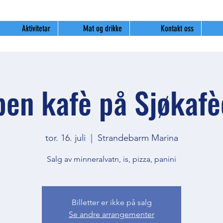
Aktivitetar
Mat og drikke
Kontakt oss
en kafè på Sjøkaf
tor. 16. juli
  |  
Strandebarm Marina
Salg av minneralvatn, is, pizza, panini
Billetter er ikke på salg
Se andre arrangementer