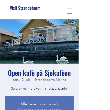
Visit Strandebarm
Open kafè på Sjøkafèen
søn. 12. juli
  |  
Strandebarm Marina
Salg av minneralvatn, is, pizza, panini
Billetter er ikke på salg
Se andre arrangementer