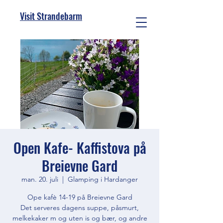
Visit Strandebarm
Open Kafe- Kaffistova på
Breievne Gard
man. 20. juli
  |  
Glamping i Hardanger
Ope kafè 14-19 på Breievne Gard
Det serveres dagens suppe, påsmurt,
melkekaker m og uten is og bær, og andre