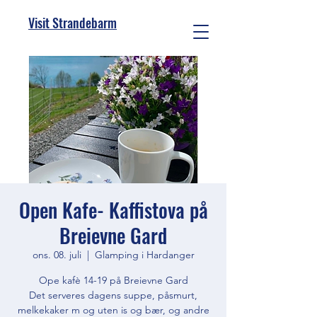
Visit Strandebarm
Open Kafe- Kaffistova på
Breievne Gard
ons. 08. juli
  |  
Glamping i Hardanger
Ope kafè 14-19 på Breievne Gard
Det serveres dagens suppe, påsmurt,
melkekaker m og uten is og bær, og andre