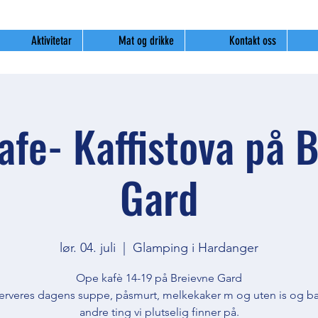
Aktivitetar
Mat og drikke
Kontakt oss
fe- Kaffistova på 
Gard
lør. 04. juli
  |  
Glamping i Hardanger
Ope kafè 14-19 på Breievne Gard
erveres dagens suppe, påsmurt, melkekaker m og uten is og b
andre ting vi plutselig finner på.