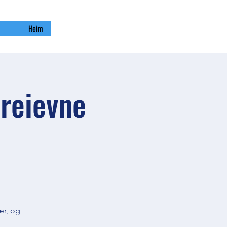
Heim
Breievne
ær, og