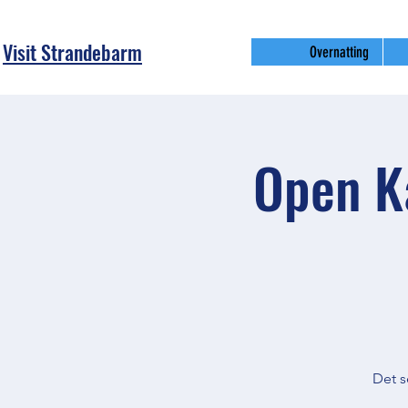
Visit Strandebarm
Overnatting
Open Ka
Det s