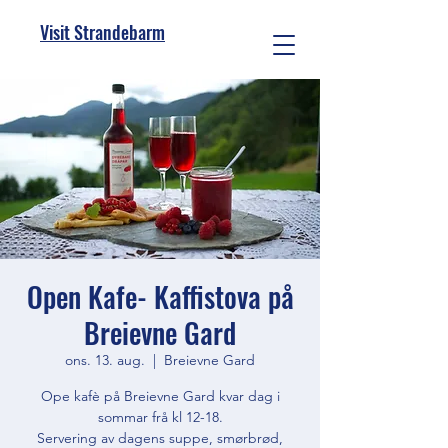
Visit Strandebarm
Open Kafe- Kaffistova på
Breievne Gard
ons. 13. aug.
  |  
Breievne Gard
Ope kafè på Breievne Gard kvar dag i
sommar frå kl 12-18.
Servering av dagens suppe, smørbrød,