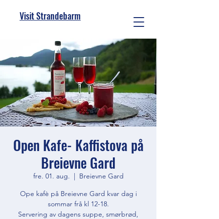
Visit Strandebarm
Open Kafe- Kaffistova på
Breievne Gard
fre. 01. aug.
  |  
Breievne Gard
Ope kafè på Breievne Gard kvar dag i
sommar frå kl 12-18.
Servering av dagens suppe, smørbrød,