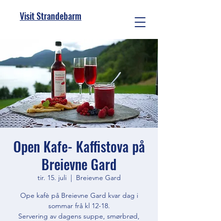
Visit Strandebarm
Open Kafe- Kaffistova på
Breievne Gard
tir. 15. juli
  |  
Breievne Gard
Ope kafè på Breievne Gard kvar dag i
sommar frå kl 12-18.
Servering av dagens suppe, smørbrød,