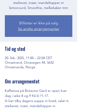
steikeost, toast, mandeltopper m
lemoncurd, Smoothie, melkekaker mm
Billetter er ikke på salg
Se andre arrangementer
Tid og sted
20. feb. 2025, 11:00 – 22:04 CET
Omastrand, Omavegen 44, 5632
Omastranda, Norge
Om arrangementet
Kaffistova på Breievne Gard er open kvar 
dag i veke 8 og 9 frå kl 11-17. 
Vi kan tilby dagens suppe m brød, salat m 
steikeost, toast, mandeltopper m 