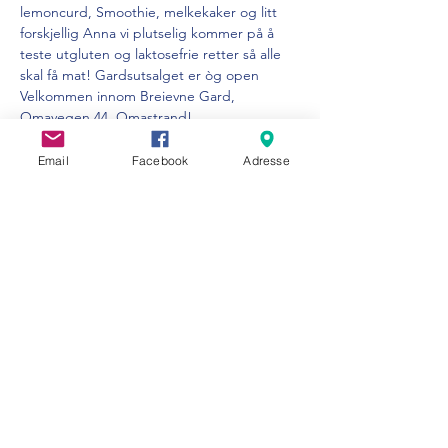
lemoncurd, Smoothie, melkekaker og litt 
forskjellig Anna vi plutselig kommer på å 
teste utgluten og laktosefrie retter så alle 
skal få mat! Gardsutsalget er òg open
Velkommen innom Breievne Gard, 
Omavegen 44, Omastrand!
Email
Facebook
Adresse
Del dette arrangementet
Visit Strandebarm
info@visitstrandebarm.no