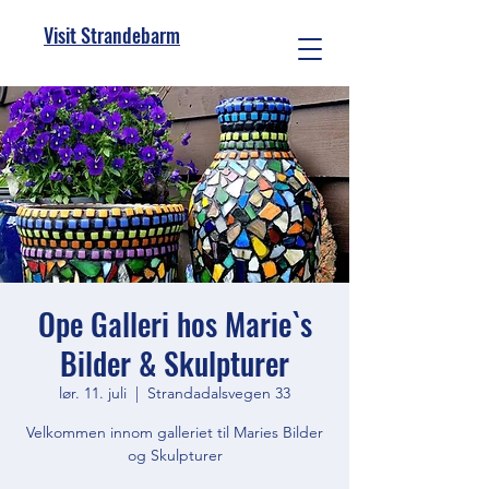
Visit Strandebarm
Ope Galleri hos Marie`s
Bilder & Skulpturer
lør. 11. juli
  |  
Strandadalsvegen 33
Velkommen innom galleriet til Maries Bilder
og Skulpturer