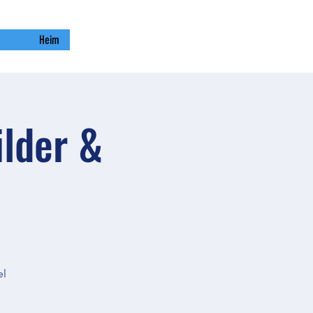
Heim
ilder &
el