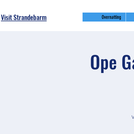
Visit Strandebarm
Overnatting
Ope Ga
V