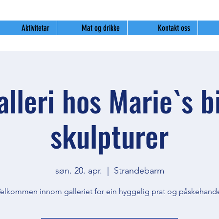
Aktivitetar
Mat og drikke
Kontakt oss
lleri hos Marie`s b
skulpturer
søn. 20. apr.
  |  
Strandebarm
elkommen innom galleriet for ein hyggelig prat og påskehand