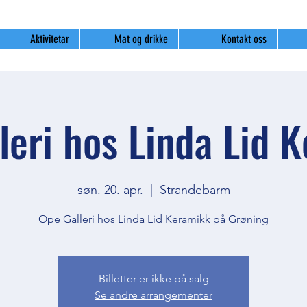
Aktivitetar
Mat og drikke
Kontakt oss
leri hos Linda Lid 
søn. 20. apr.
  |  
Strandebarm
Ope Galleri hos Linda Lid Keramikk på Grøning
Billetter er ikke på salg
Se andre arrangementer