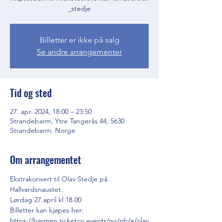
_stedje
Billetter er ikke på salg
Se andre arrangementer
Tid og sted
27. apr. 2024, 18:00 – 23:50
Strandebarm, Ytre Tangerås 44, 5630
Strandebarm, Norge
Om arrangementet
Ekstrakonsert til Olav Stedje på 
Hallvardsnaustet. 
Lørdag 27.april kl 18.00
Billetter kan kjøpes her: 
https://barmen.ticketco.events/no/nb/e/olav