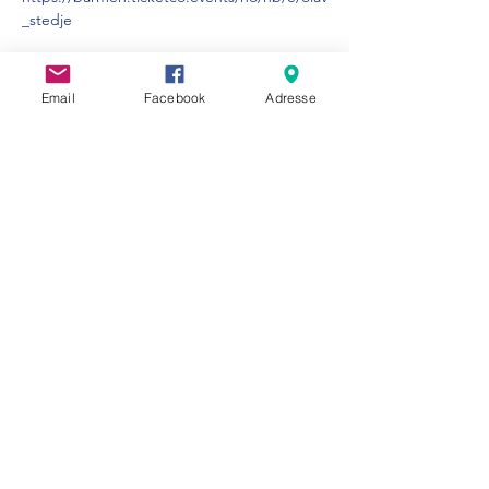
_stedje
Email
Facebook
Adresse
Del dette arrangementet
Visit Strandebarm
info@visitstrandebarm.no
Ynskjer di bedrift å vera med på
www.visitstrandebarm.no
,ta kontakt på
hei@egserdeg.no
©2023 av Visit Strandebarm