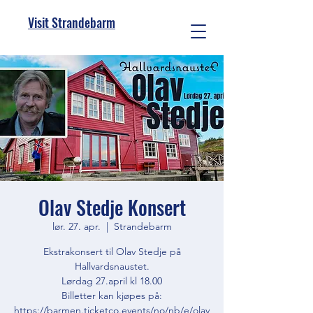
Visit Strandebarm
Olav Stedje Konsert
lør. 27. apr.
  |  
Strandebarm
Ekstrakonsert til Olav Stedje på
Hallvardsnaustet.
Lørdag 27.april kl 18.00
Billetter kan kjøpes på:
https://barmen.ticketco.events/no/nb/e/olav