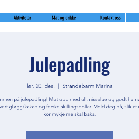
Aktivitetar
Mat og drikke
Kontakt oss
Julepadling
lør. 20. des.
  |  
Strandebarm Marina
mmen på julepadling! Møt opp med ull, nisselue og godt humø
rvert gløgg/kakao og ferske skillingsbollar. Meld deg på, slik at
kor mykje me skal baka.