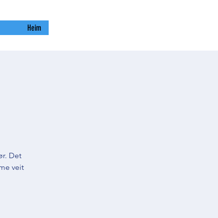
Heim
r. Det
 me veit