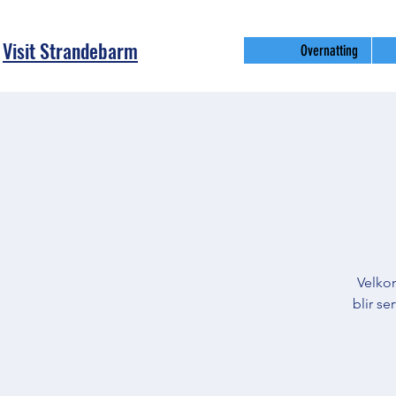
Visit Strandebarm
Overnatting
Velko
blir se