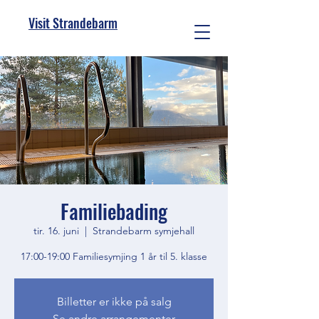
Visit Strandebarm
Familiebading
tir. 16. juni
  |  
Strandebarm symjehall
17:00-19:00 Familiesymjing 1 år til 5. klasse
Billetter er ikke på salg
Se andre arrangementer