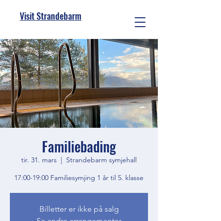
Visit Strandebarm
Familiebading
tir. 31. mars
  |  
Strandebarm symjehall
17:00-19:00 Familiesymjing 1 år til 5. klasse
Billetter er ikke på salg
Se andre arrangementer