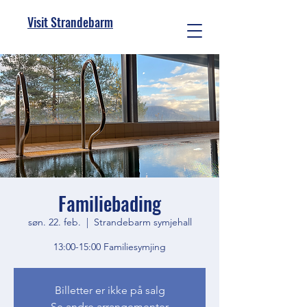
Visit Strandebarm
Familiebading
søn. 22. feb.
  |  
Strandebarm symjehall
13:00-15:00 Familiesymjing
Billetter er ikke på salg
Se andre arrangementer