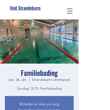
Visit Strandebarm
Familiebading
søn. 26. okt.
  |  
Strandebarm idrettspark
Sundag 13-15: Familiebading
Billetter er ikke på salg
Se andre arrangementer