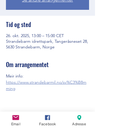
Tid og sted
26. okt. 2025, 13:00 – 15:00 CET
Strandebarm idrettspark, Tangeråsneset 28,
5630 Strandebarm, Norge
Om arrangementet
Meir info: 
https://www.strandebarmil.no/sv%C3%B8m
ming
Del dette arrangementet
Email
Facebook
Adresse