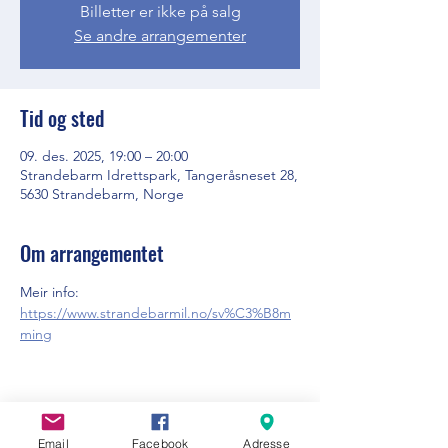
Billetter er ikke på salg
Se andre arrangementer
Tid og sted
09. des. 2025, 19:00 – 20:00
Strandebarm Idrettspark, Tangeråsneset 28,
5630 Strandebarm, Norge
Om arrangementet
Meir info: 
https://www.strandebarmil.no/sv%C3%B8m
ming
Del dette arrangementet
Email
Facebook
Adresse