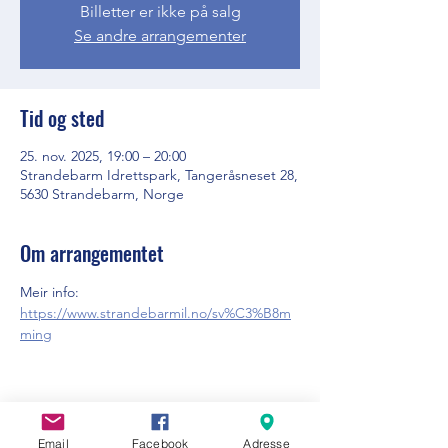
Billetter er ikke på salg
Se andre arrangementer
Tid og sted
25. nov. 2025, 19:00 – 20:00
Strandebarm Idrettspark, Tangeråsneset 28,
5630 Strandebarm, Norge
Om arrangementet
Meir info: 
https://www.strandebarmil.no/sv%C3%B8m
ming
Del dette arrangementet
Email
Facebook
Adresse