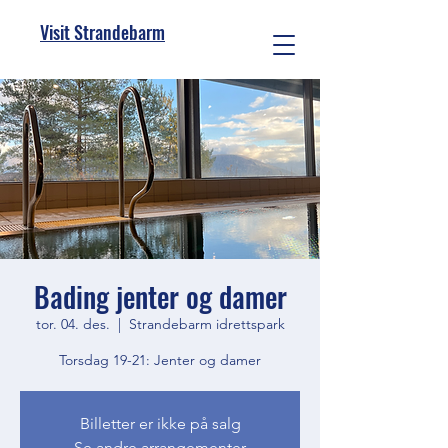
Visit Strandebarm
Bading jenter og damer
tor. 04. des.
  |  
Strandebarm idrettspark
Torsdag 19-21: Jenter og damer
Billetter er ikke på salg
Se andre arrangementer