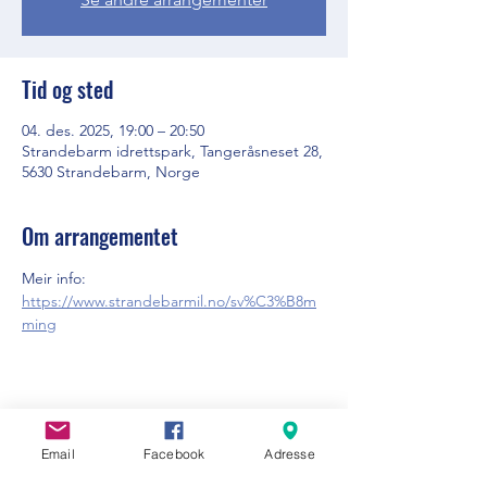
Tid og sted
04. des. 2025, 19:00 – 20:50
Strandebarm idrettspark, Tangeråsneset 28,
5630 Strandebarm, Norge
Om arrangementet
Meir info: 
https://www.strandebarmil.no/sv%C3%B8m
ming
Del dette arrangementet
Email
Facebook
Adresse